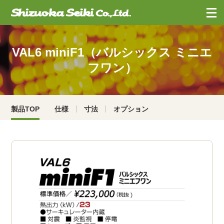
お問合せ
・
資料請求
VAL6 miniF1（バルシックス ミニエ
フワン）
製品TOP
仕様
寸法
オプション